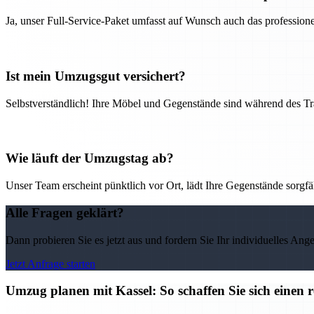
Ja, unser Full-Service-Paket umfasst auf Wunsch auch das professio
Ist mein Umzugsgut versichert?
Selbstverständlich! Ihre Möbel und Gegenstände sind während des Tra
Wie läuft der Umzugstag ab?
Unser Team erscheint pünktlich vor Ort, lädt Ihre Gegenstände sorgfälti
Alle Fragen geklärt?
Dann probieren Sie es jetzt aus und fordern Sie Ihr individuelles Ang
Jetzt Anfrage starten
Umzug planen mit Kassel: So schaffen Sie sich einen