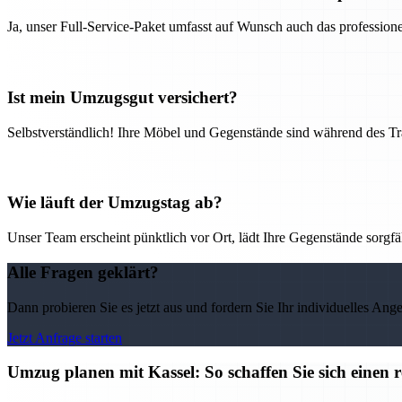
Ja, unser Full-Service-Paket umfasst auf Wunsch auch das professio
Ist mein Umzugsgut versichert?
Selbstverständlich! Ihre Möbel und Gegenstände sind während des Tra
Wie läuft der Umzugstag ab?
Unser Team erscheint pünktlich vor Ort, lädt Ihre Gegenstände sorgfälti
Alle Fragen geklärt?
Dann probieren Sie es jetzt aus und fordern Sie Ihr individuelles Ang
Jetzt Anfrage starten
Umzug planen mit Kassel: So schaffen Sie sich einen