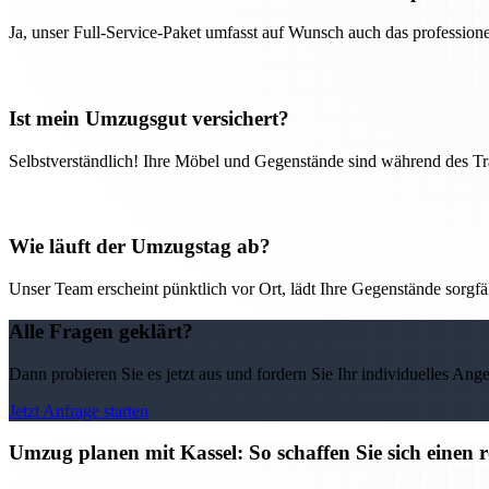
Ja, unser Full-Service-Paket umfasst auf Wunsch auch das professio
Ist mein Umzugsgut versichert?
Selbstverständlich! Ihre Möbel und Gegenstände sind während des Tra
Wie läuft der Umzugstag ab?
Unser Team erscheint pünktlich vor Ort, lädt Ihre Gegenstände sorgfälti
Alle Fragen geklärt?
Dann probieren Sie es jetzt aus und fordern Sie Ihr individuelles Ang
Jetzt Anfrage starten
Umzug planen mit Kassel: So schaffen Sie sich einen