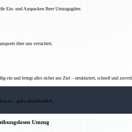
nelle Ein- und Auspacken Ihrer Umzugsgüter.
nsports über uns versichert.
g ein und bringt alles sicher ans Ziel – strukturiert, schnell und zuverl
ebot an – ganz unverbindlich.
 reibungslosen Umzug