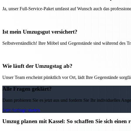
Ja, unser Full-Service-Paket umfasst auf Wunsch auch das professio
Ist mein Umzugsgut versichert?
Selbstverständlich! Ihre Möbel und Gegenstände sind während des Tra
Wie läuft der Umzugstag ab?
Unser Team erscheint pünktlich vor Ort, lädt Ihre Gegenstände sorgfälti
Alle Fragen geklärt?
Dann probieren Sie es jetzt aus und fordern Sie Ihr individuelles Ang
Jetzt Anfrage starten
Umzug planen mit Kassel: So schaffen Sie sich einen