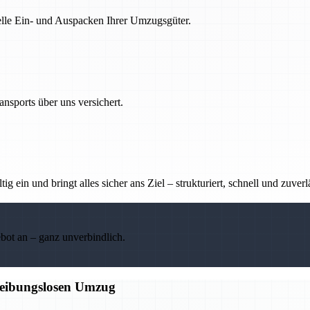
nelle Ein- und Auspacken Ihrer Umzugsgüter.
nsports über uns versichert.
g ein und bringt alles sicher ans Ziel – strukturiert, schnell und zuverl
ebot an – ganz unverbindlich.
 reibungslosen Umzug