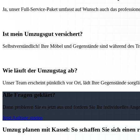
Ja, unser Full-Service-Paket umfasst auf Wunsch auch das professio
Ist mein Umzugsgut versichert?
Selbstverständlich! Ihre Möbel und Gegenstände sind während des Tra
Wie läuft der Umzugstag ab?
Unser Team erscheint pünktlich vor Ort, lädt Ihre Gegenstände sorgfälti
Alle Fragen geklärt?
Dann probieren Sie es jetzt aus und fordern Sie Ihr individuelles Ang
Jetzt Anfrage starten
Umzug planen mit Kassel: So schaffen Sie sich einen