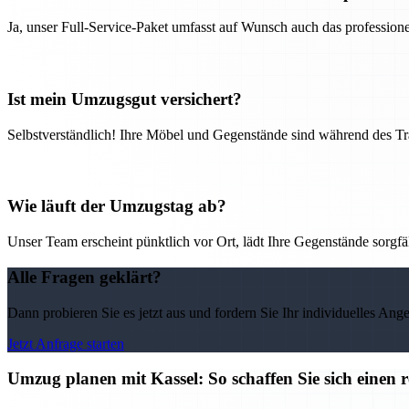
Ja, unser Full-Service-Paket umfasst auf Wunsch auch das professio
Ist mein Umzugsgut versichert?
Selbstverständlich! Ihre Möbel und Gegenstände sind während des Tra
Wie läuft der Umzugstag ab?
Unser Team erscheint pünktlich vor Ort, lädt Ihre Gegenstände sorgfälti
Alle Fragen geklärt?
Dann probieren Sie es jetzt aus und fordern Sie Ihr individuelles Ang
Jetzt Anfrage starten
Umzug planen mit Kassel: So schaffen Sie sich einen