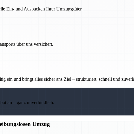
nelle Ein- und Auspacken Ihrer Umzugsgüter.
nsports über uns versichert.
g ein und bringt alles sicher ans Ziel – strukturiert, schnell und zuverl
ebot an – ganz unverbindlich.
 reibungslosen Umzug