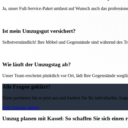
Ja, unser Full-Service-Paket umfasst auf Wunsch auch das professio
Ist mein Umzugsgut versichert?
Selbstverständlich! Ihre Möbel und Gegenstände sind während des Tra
Wie läuft der Umzugstag ab?
Unser Team erscheint pünktlich vor Ort, lädt Ihre Gegenstände sorgfälti
Alle Fragen geklärt?
Dann probieren Sie es jetzt aus und fordern Sie Ihr individuelles Ang
Jetzt Anfrage starten
Umzug planen mit Kassel: So schaffen Sie sich einen